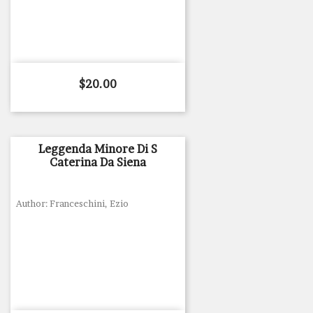
Price
$20.00
Leggenda Minore Di S
Caterina Da Siena
Author: Franceschini, Ezio