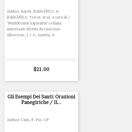
Author: Bardy, [l'abbÃ©] G. &
[l'abbÃ©] A. Tricot, et al, a cura di /
"Multiformis Sapientia" collana
universale diretta da Giacomo
Alberione, 1 / G. Auletta, tr.
Price
$21.00
Gli Esempi Dei Santi: Orazioni
Panegiriche / Il...
Author: Ciuti, P. Pio, OP