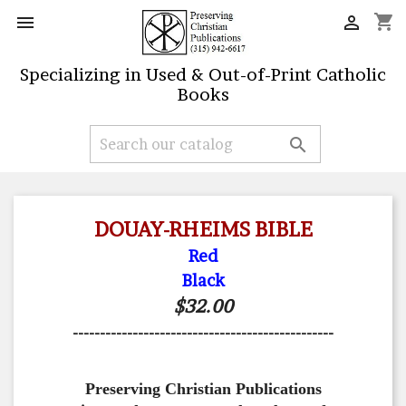
shopping_cart


Specializing in Used & Out-of-Print Catholic
Books

DOUAY-RHEIMS BIBLE
Red
Black
$32.00
------------------------------------------------
Preserving Christian Publications