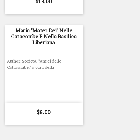
Price
$13.00
Maria "Mater Dei" Nelle
Catacombe E Nella Basilica
Liberiana
Author: SocietÃ "Amici delle
Catacombe," a cura della
Price
$8.00