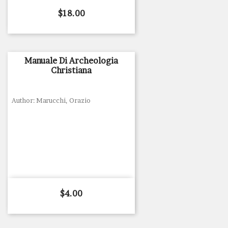
Price
$18.00
Manuale Di Archeologia
Christiana
Author: Marucchi, Orazio
Price
$4.00