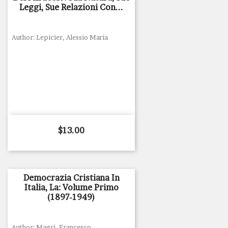
Leggi, Sue Relazioni Con...
Author: Lepicier, Alessio Maria
Price
$13.00
Democrazia Cristiana In
Italia, La: Volume Primo
(1897-1949)
Author: Magri, Francesco