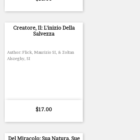
Creatore, Il: L'inizio Della
Salvezza
Author: Flick, Maurizio SI, & Zoltan
Alszeghy, SI
Price
$17.00
Del Miracolo: Sua Natura, Sue