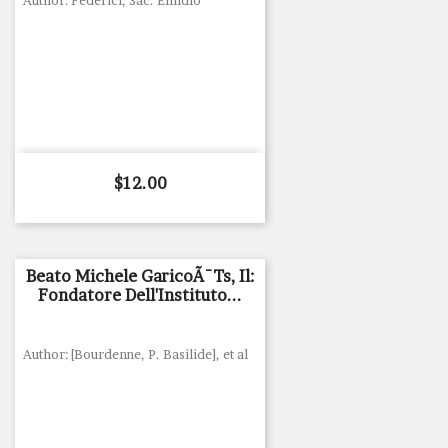
Author: Federici, Sac. Emidio
Price
$12.00
Beato Michele GaricoÃ¯ts, Il:
Fondatore Dell'Instituto...
Author: [Bourdenne, P. Basilide], et al