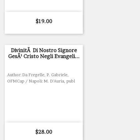
Price
$19.00
DivinitÃ Di Nostro Signore
GesÃ¹ Cristo Negli Evangeli...
Author: Da Fregelle, P. Gabriele,
OFMCap / Napoli: M. D'Auria, publ
Price
$28.00