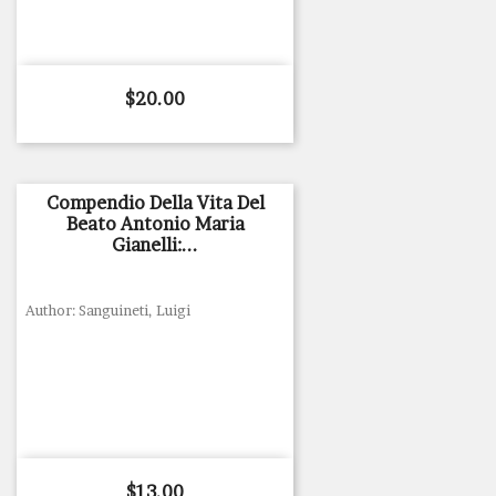
Price
$20.00
Compendio Della Vita Del
Beato Antonio Maria
Gianelli:...
Author: Sanguineti, Luigi
Price
$13.00