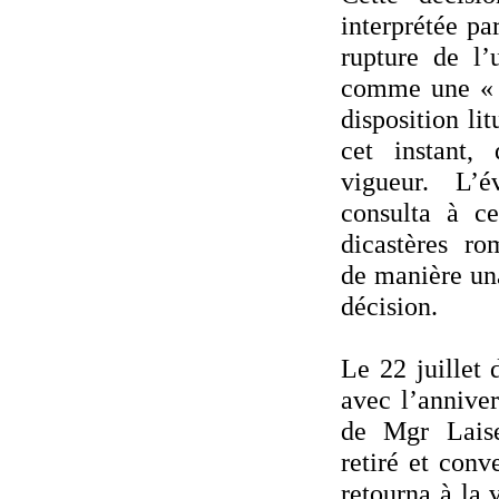
interprétée p
rupture de l’
comme une « r
disposition lit
cet instant,
vigueur. L’
consulta à ce
dicastères ro
de manière un
décision.
Le 22 juillet 
avec l’annive
de Mgr Laise
retiré et conv
retourna à la 