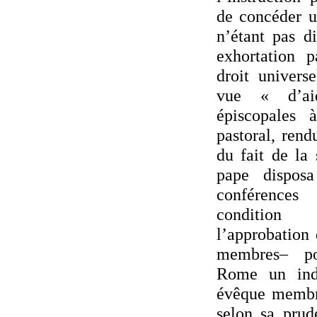
de concéder u
n’étant pas d
exhortation p
droit univers
vue « d’aid
épiscopales 
pastoral, rend
du fait de la 
pape disposa
conférences
condition
l’approbation 
membres– pou
Rome un ind
évêque membre
selon sa prud