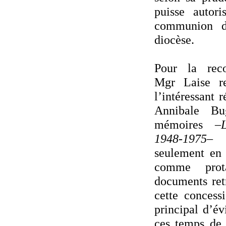
puisse autori
communion d
diocèse.
Pour la recon
Mgr Laise re
l’intéressant 
Annibale Bu
mémoires
–
1948-1975–
l
seulement en 
comme prota
documents retr
cette concess
principal d’év
ces temps de 