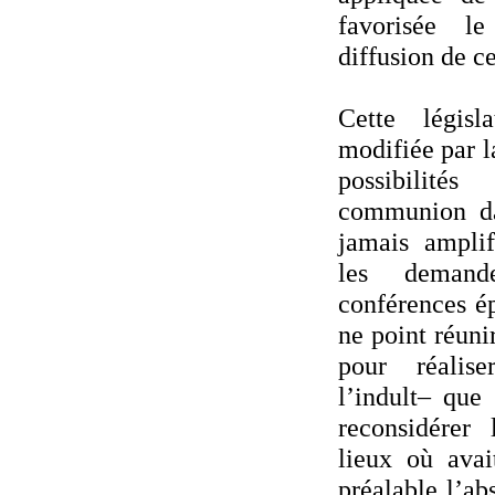
favorisée l
diffusion de ce
Cette légis
modifiée par la
possibilit
communion da
jamais amplif
les demand
conférences é
ne point réuni
pour réalis
l’indult– que
reconsidérer
lieux où avai
préalable l’ab