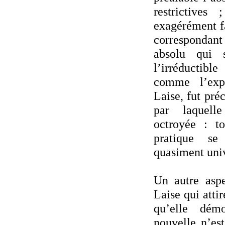
restrictives
exagérément fa
correspondant 
absolu qui 
l’irréductib
comme l’exp
Laise, fut pré
par laquell
octroyée : to
pratique se
quasiment univ
Un autre asp
Laise qui attir
qu’elle dém
nouvelle n’es