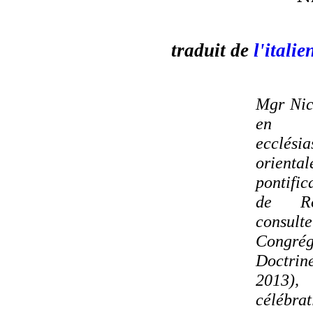
traduit de
l'italie
Mgr Nic
en 
ecclésia
orienta
pontific
de R
consu
Congré
Doctrine
2013),
célébra