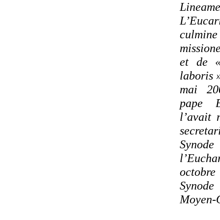
Line
L’Euca
culmine 
mission
et de «
laboris 
mai 20
pape B
l’avait
secretar
Synode 
l’Euchar
octobr
Synode
Moyen-O