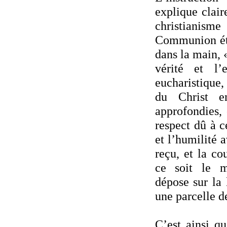
explique clair
christianism
Communion ét
dans la main, «
vérité et l’
eucharistique
du Christ e
approfondies,
respect dû à 
et l’humilité a
reçu, et la co
ce soit le m
dépose sur la
une parcelle d
C’est ainsi q