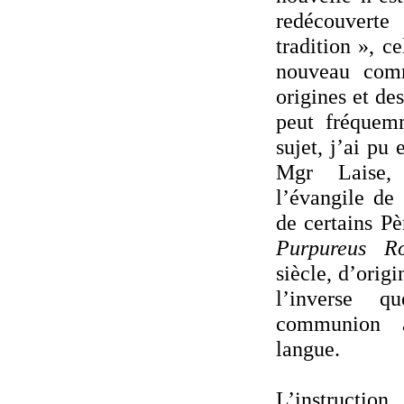
redécouvert
tradition », 
nouveau com
origines et des
peut fréquem
sujet, j’ai pu
Mgr Laise,
l’évangile de 
de certains Pè
Purpureus Ro
siècle, d’orig
l’inverse 
communion 
langue.
L’instructi