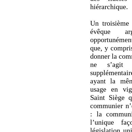
hiérarchique.
Un troisième 
évêque ar
opportunément 
que, y compris
donner la com
ne s’agit 
supplémentair
ayant la mêm
usage en vig
Saint Siège 
communier n’e
: la communi
l’unique fa
législation un