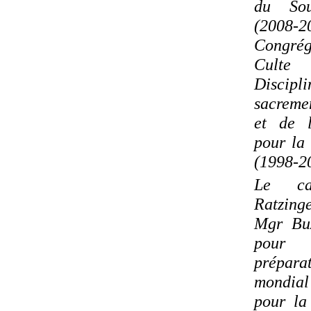
du Sou
(2008
Congré
Culte
Disc
sacreme
et de 
pour la
(1998-2
Le ca
Ratzin
Mgr Bu
pour 
prépara
mondial
pour la