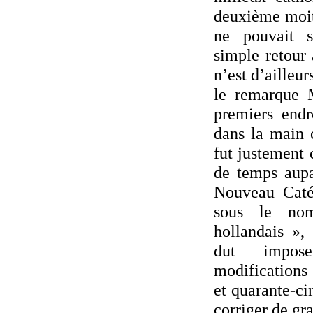
deuxième moit
ne pouvait s
simple retour 
n’est d’ailleu
le remarque M
premiers end
dans la main
fut justement 
de temps aupa
Nouveau Caté
sous le no
hollandais »,
dut impos
modifications
et quarante-ci
corriger de gra