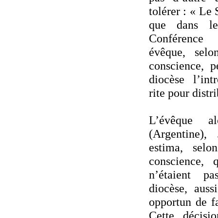
tolérer : « Le
que dans le
Conférence
évêque, sel
conscience, p
diocèse l’in
rite pour dist
L’évêque a
(Argentine),
estima, sel
conscience, 
n’étaient p
diocèse, auss
opportun de fa
Cette décisi