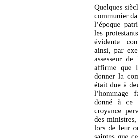
Quelques siècl
communier dan
l’époque patri
les protestant
évidente con
ainsi, par ex
assesseur de 
affirme que 
donner la co
était due à de
l’hommage f
donné à ce 
croyance per
des ministres,
lors de leur o
saintes que ce