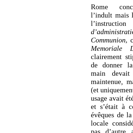
Rome concé
l’indult mais 
l’instruc
d’administr
Communion,
c
Memoriale D
clairement sti
de donner l
main devait 
maintenue, ma
(et uniquement
usage avait ét
et s’était à 
évêques de la
locale consid
pas d’autre 