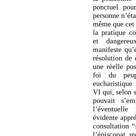
ponctuel pou
personne n’étai
même que cet 
la pratique c
et dangereu
manifeste qu’
résolution de c
une réelle poss
foi du peu
eucharistique
VI qui, selon 
pouvait s’em
l’éventuelle
évidente appr
consultation
“
l’épiscopat m