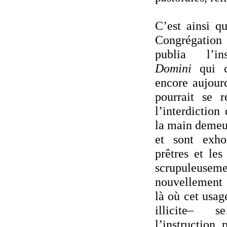
C’est ainsi q
Congrégation
publia l’i
Domini
qui co
encore aujour
pourrait se 
l’interdictio
la main demeu
et sont exho
prêtres et les
scrupuleus
nouvellement 
là où cet usag
illicite– s
l’instruction 