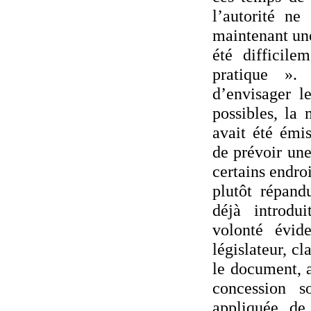
l’autorité ne
maintenant une
été difficile
pratique ».
d’envisager le
possibles, la
avait été émis
de prévoir une
certains endro
plutôt répand
déjà introdui
volonté évid
législateur, c
le document, a
concession so
appliquée de