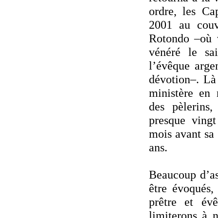
ordre, les Ca
2001 au cou
Rotondo –où v
vénéré le sa
l’évêque arge
dévotion–. Là
ministère en 
des pèlerins,
presque vingt
mois avant sa
ans.
Beaucoup d’as
être évoqués,
prêtre et év
limiterons à n